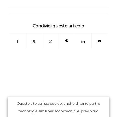
Condividi questo articolo
CONTATTI RAPIDI
Questo sito utilizza cookie, anche di terze parti o
LECCO | BARZANÒ (LC) | ERBA (CO)
tecnologie simili per scopi tecnici e, previo tuo
E-mail: info@bassanipsicologo.it | Cell: